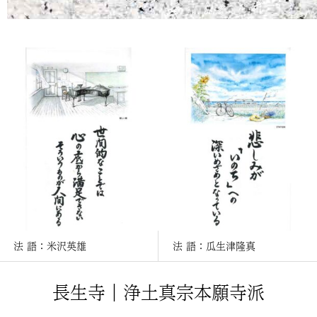
法 語：米沢英雄
法 語：瓜生津隆真
長生寺｜浄土真宗本願寺派