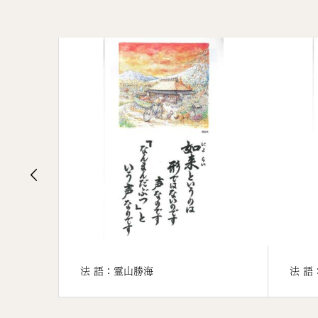
法 語：霊山勝海
法 語