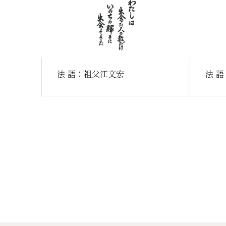
法 語：祖父江文宏
法 