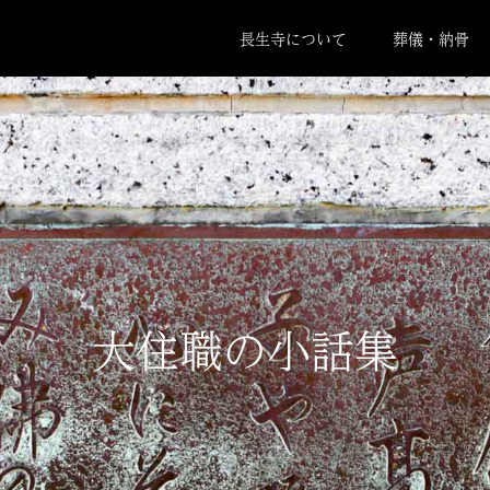
長生寺について
葬儀・納骨
大住職の小話集