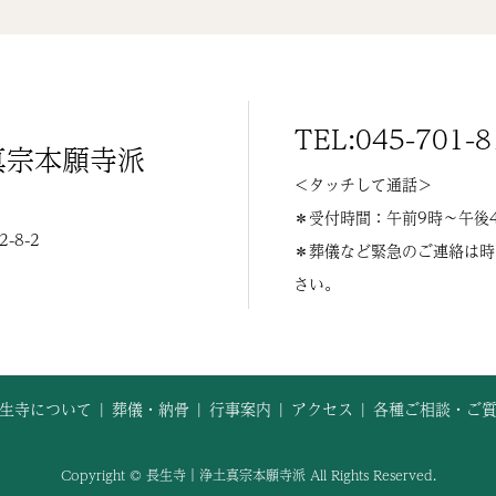
TEL:045-701-8
真宗本願寺派
＜タッチして通話＞
＊受付時間：午前9時〜午後
8-2
＊葬儀など緊急のご連絡は時
さい。
生寺について
葬儀・納骨
行事案内
アクセス
各種ご相談・ご
Copyright © 長生寺｜浄土真宗本願寺派 All Rights Reserved.