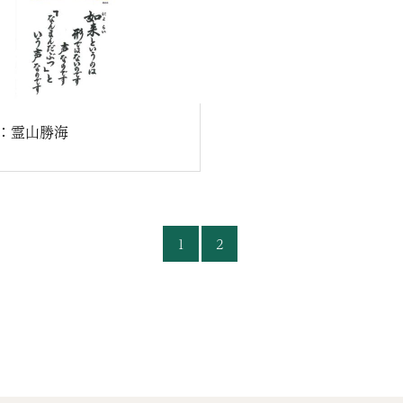
語：霊山勝海
1
2