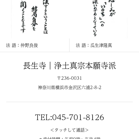
法 語：仲野良俊
法 語：瓜生津隆真
長生寺｜浄土真宗本願寺派
〒236-0031
神奈川県横浜市金沢区六浦2-8-2
TEL:045-701-8126
＜タッチして通話＞
＊受付時間：午前9時〜午後4時