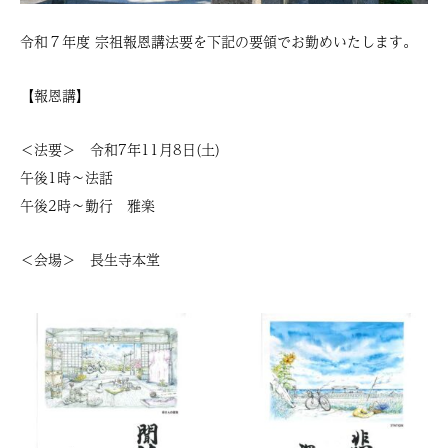
令和７年度 宗祖報恩講法要を下記の要領でお勤めいたします。
【報恩講】
＜法要＞ 令和7年11月8日(土)
午後1時～法話
午後2時～勤行 雅楽
＜会場＞ 長生寺本堂