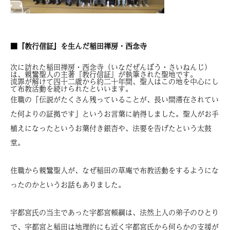
■『教行信証』を生んだ稲田禅房・西念寺
次に訪れた稲田禅房・西念寺（いなだぜんぼう・さいねんじ）
は、親鸞聖人の主著『教行信証』が執筆された聖地です。
流罪が解けて四十二歳から約二十年間、聖人はこの地を中心にし
て布教活動を続けられたといいます。
住職の「伝説がたくさん残っていることが、長い間滞在されてい
た何よりの証拠です」というお言葉に納得しました。聖人がお手
植えになったというお葉付き銀杏や、法要を告げたという太鼓
堂。
住職から親鸞聖人が、なぜ稲田の草庵で布教活動をするようにな
ったのかというお話もありました。
宇都宮氏の当主であった
宇都宮頼綱は、法然上人の弟子のひとり
で、宇都宮と稲田は地理的にも近く
宇都宮氏から何らかの支援が