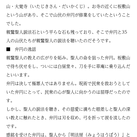
山・大覚寺（いたじきさん・だいかくじ）。お寺の近くに板敷山
という山があり、そこで山伏の弁円が修業をしていたということ
でした。
親鸞聖人説法石という平らな石も残っており、そこで弁円と35
人の山伏たちが親鸞聖人の説法を聴いたのだそうです。
■ 弁円の逸話
親鸞聖人の教えの広がりを妬み、聖人の命を狙った弁円。板敷山
で待ち伏せをし、ついには白昼堂々、刀を手に草庵に乗り込んだ
といいます。
弁円は決して極悪人ではありません。呪術で民衆を救おうとして
いた弁円にとって、民衆の心が聖人に向かうのは屈辱だったので
す。
しかし、聖人の説法を聴き、その慈愛に満ちた眼差しと聖人の深
い教えに触れたとき、弁円は刃を収め、弓を折って涙を流したの
です。
感銘を受けた弁円は、聖人から「明法房（みょうほうぼう）」と