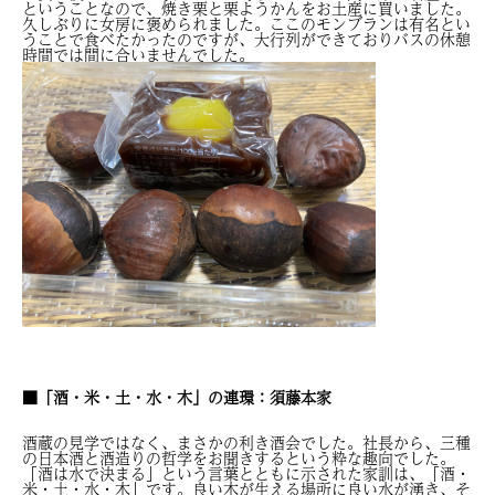
ということなので、焼き栗と栗ようかんをお土産に買いました。
久しぶりに女房に褒められました。ここのモンブランは有名とい
うことで食べたかったのですが、大行列ができておりバスの休憩
時間では間に合いませんでした。
■「酒・米・土・水・木」の連環：須藤本家
酒蔵の見学ではなく、まさかの利き酒会でした。社長から、三種
の日本酒と酒造りの哲学をお聞きするという粋な趣向でした。
「酒は水で決まる」という言葉とともに示された家訓は、「酒・
米・土・水・木」です。良い木が生える場所に良い水が湧き、そ