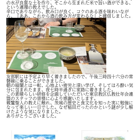
の水が良質な土を作り、そこから生まれた米で旨い酒ができる、
という連環の教えでした。
辛口でありながら、飲み口が良く、コクのある酒を味わいなが
ら、「ああ、これから酒の飲み方が変わるな」と確信しました。
友部駅には予定より早く着きましたので、午後三時四十六分の常
磐線に乗ることができました。
朝の暗闇とは一転、心地よい疲労と深い学び、そしてほろ酔い気
分に包まれたまま、夜七時半過ぎに家路に着きました。
この素晴らしい研修を企画していただいた東京教区仏教壮年会連
盟のスタッフの皆様に心より感謝いたします。
親鸞聖人の教えに触れ、茨城の歴史と食文化を知った実に勉強に
なって楽しい一日でした。なぜ稲田だったのかという謎が少し解
けたような気になりました。
ありがとうございました。