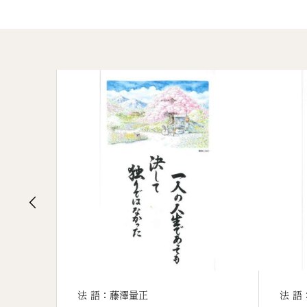
法 語：藤澤量正
法 語