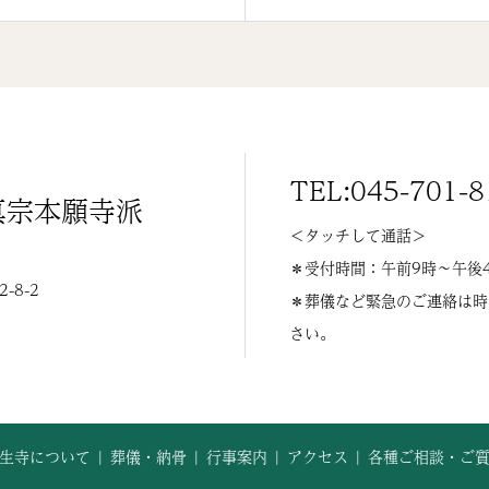
TEL:045-701-8
真宗本願寺派
＜タッチして通話＞
＊受付時間：午前9時〜午後
8-2
＊葬儀など緊急のご連絡は時
さい。
生寺について
葬儀・納骨
行事案内
アクセス
各種ご相談・ご