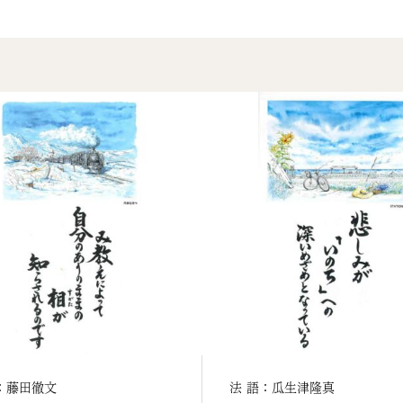
：藤田徹文
法 語：瓜生津隆真